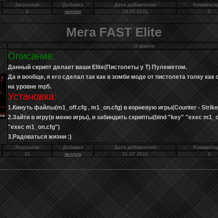
Загрузили
Добавил
Дата добавления
Коммента
8
киллер
23.07.2011
0
Мега FAST Elite
О файле
Описание:
Данный скрипт делает ваши Elite(Пистолеты у T) Пулеметом.
Да и вообще, я его сделал так как в зомби моде от пистолета толку как о
на уровне mp5.
Установка:
1.Кинуть файлы(m1_off.cfg , m1_on.cfg) в корневую игры(Counter - Strike\
2.Зайти в игру(в меню игры), и забиндить скрипты(bind "key" "exec m1_off
"exec m1_on.cfg")
3.Радоваться жизни :)
Загрузили
Добавил
Дата добавления
Коммента
10
киллер
21.07.2011
0