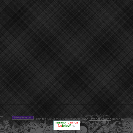
This feature is for Premium users only!
Каталог сайтов
Всего.ру
каталог
сайтов
No
folloW
.Ru