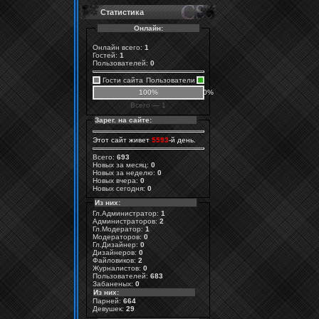
Статистика
Онлайн:
Онлайн всего:
1
Гостей:
1
Пользователей:
0
Гости сайта
Пользователи
100%
0%
Всего — 1
Зарег. на сайте:
Этот сайт живет
5593
-й день.
Всего:
693
Новых за месяц:
0
Новых за неделю:
0
Новых вчера:
0
Новых сегодня:
0
Из них:
Гл.Администратор:
1
Администраторов:
2
Гл.Модератор:
1
Модераторов:
0
Гл.Дизайнер:
0
Дизайнеров:
0
Файловиков:
2
Журналистов:
0
Пользователей:
683
Забаненых:
0
Из них:
Парней:
664
Девушек:
29