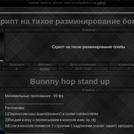
нашему проекту, просто зарегистрируйтесь на
сайте!
рипт на тихое разминирование б
О файле
Скрипт на тихое разминирование бомбы
Загрузили
Добавил
Дата добавления
Коммента
9
киллер
23.07.2011
0
Bunnny hop stand up
О файле
Минимальные требования - 99 fps
____________________________
Распоковка:
1)Переносим наш фаил(блокнот) в conter-cstrike/cstrike
2)Входим в игру и прописываем в консоле exec op.cfg
3)Если в консоле появятся 3 стрончки с надписями,значит скрипт запущен.
____________________________