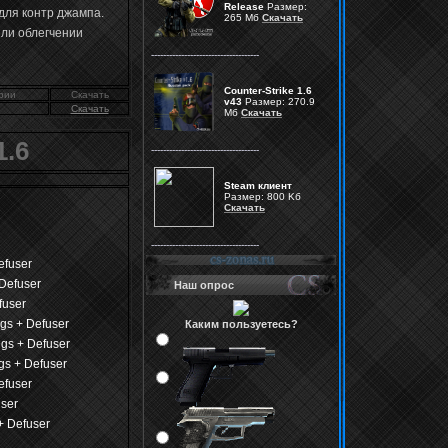
Release
Размер:
для контр джампа.
265 Мб
Скачать
или облегчении
------------------------------------
Counter-Strike 1.6
рии
Скачать
v43
Размер: 270.9
Скачать
Мб
Скачать
1.6
------------------------------------
Steam клиент
Размер: 800 Kб
Скачать
------------------------------------
efuser
Defuser
Наш опрос
fuser
gs + Defuser
Каким пользуетесь?
gs + Defuser
s + Defuser
efuser
ser
+ Defuser