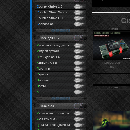
C
ounter-Strike 1.6
C
ounter-Strike Source
C
ounter-Strike GO
Ск
С
ервера cs
Скрин
Все для CS
Р
усификаторы для c.s
М
одели оружия
Ч
иты для cs 1.6
К
арты C.S 1.6
Просмотрели
889
Л
оготипы
С
крипты
П
лагины
П
атчи
Скрин
Б
оты
Все o cs
М
еняем цвет прицела
A
MX команды
Д
елаем себя админом