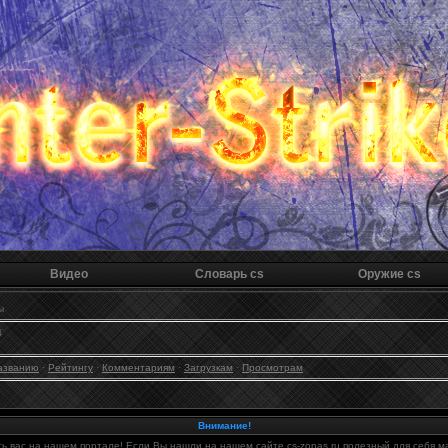
Видео
Словарь cs
Оружие cs
ы
4
азванию
·
Рейтингу
·
Комментариям
·
Загрузкам
·
Просмотрам
Внимание!
ь вас на нашем портале! Если Вы нашли на нашем сайте cs-zonas.ru полезный для себя м