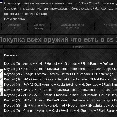
С этим скриптом так же можно стрелать прее под 100аа 280-295 спокойно 
Сам скрипт предназначен для прохождения более сложных банихоп карт,
прохождения обычныйх карт.
Всем спасибо.
Загрузили
Добавил
Дата добавления
Коммента
9
киллер
23.07.2011
0
Покупка всех оружий что есть в cs 
О файле
Клавиши:
Keypad (0) = Ammo + Kevlar&Helmet + HeGrenade + 2FlashBangs + Defuser
Keypad (1) = Scout + Ammo + Kevlar&Helmet + HeGrenade + 2FlashBangs + D
Keypad (2) = Deagle + Ammo + Kevlar&Helmet + HeGrenade + 2FlashBangs + 
Keypad (3) = MP5 + Ammo + Kevlar&Helmet + HeGrenade + 2FlashBangs + De
Keypad (4) = FAMAS/Galil + Ammo + Kevlar&Helmet + HeGrenade + 2FlashBan
Keypad (5) = M4A1/AK-47 + Ammo + Kevlar&Helmet + HeGrenade + 2FlashBan
Keypad (6) = AUG/SG552 + Ammo + Kevlar&Helmet + HeGrenade + 2FlashBang
Keypad (7) = M249 + Ammo + Kevlar&Helmet + HeGrenade + 2FlashBangs + D
Keypad (8) = M3 + Ammo + Kevlar&Helmet + HeGrenade + 2FlashBangs + Defu
Keypad (9) = Compact + Ammo + Kevlar&Helmet + HeGrenade + 2FlashBangs 