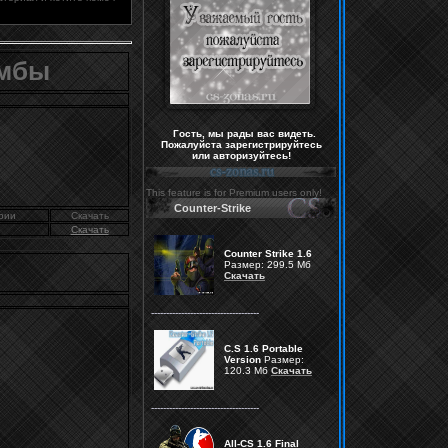
омбы
Гость, мы рады вас видеть.
Пожалуйста зарегистрируйтесь
или авторизуйтесь!
This feature is for Premium users only!
Counter-Strike
рии
Скачать
Скачать
Counter Strike 1.6
Размер: 299.5 Мб
Скачать
------------------------------------
C.S 1.6 Portable
Version
Размер:
120.3 Mб
Скачать
------------------------------------
All-CS 1.6 Final