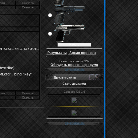
рии
Скачать
Скачать
т какашки, а так хоть
Результаты
Архив опросов
Всего голосовало:
195
Обсудить опрос на форуме
cstrike)
.cfg" , bind "key"
Друзья сайта
Стать друзьями
Сервера CS 1.6
рии
Скачать
Скачать