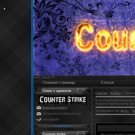
build_links(); ?>
Главная страница
Статьи
Связь с админом
Главная
»
Файлы
» Скрипт
В категории материалов
:
Показано материалов
:
1-4
Написать админу
Сортировать по
:
Дате
·
Н
-Kostretsov.m.a@gmail.com
-dino3abr94
Counter-Strike
Мы рады приветствоват