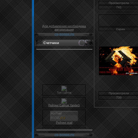
Просмотрели
741
Для добавления необходима
Скрин
авторизация
Счетчики
Топ сайтов
Просмотрели
Рейтинг Сайтов YandeG
739
Рейтинг mail
Rambler's Top100