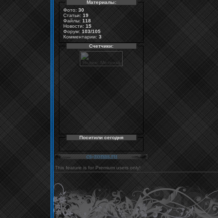
Материалы:
Фото:
30
Статьи:
19
Файлы:
118
Новости:
15
Форум:
103/105
Комментарии:
3
Счетчики:
Поситили сегодня
This feature is for Premium users only!